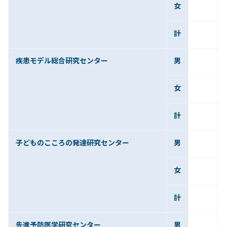
女
計
疾患モデル総合研究センター
男
女
計
子どものこころの発達研究センター
男
女
計
先進予防医学研究センター
男