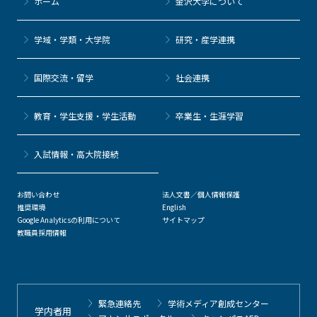
ホーム
金沢大学について
学域・学類・大学院
研究・産学連携
国際交流・留学
社会連携
教育・学生支援・学生活動
卒業生・生涯学習
⼊試情報・高大院接続
お問い合わせ
法人文書／個人情報保護
推奨環境
English
Google Analyticsの利用について
サイトマップ
教職員採用情報
緊急連絡先
学術メディア創成センター
学内者用