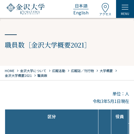
日本語
English
MENU
アクセス
職員数［金沢大学概要2021］
chevron_right
chevron_right
chevron_right
chevron_right
chevron_right
HOME
金沢大学について
広報活動
広報誌／刊行物
大学概要
chevron_right
金沢大学概要2021
職員数
単位：人
令和3年5月1日現在
区分
役員