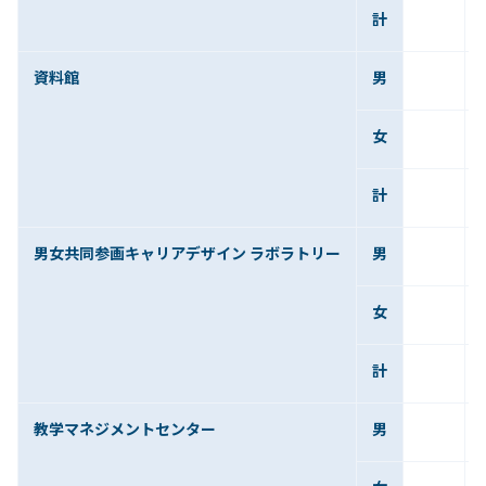
計
資料館
男
女
計
男女共同参画キャリアデザイン ラボラトリー
男
女
計
教学マネジメントセンター
男