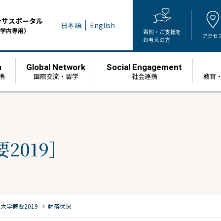
ンサスポータル
日本語
English
学内専用）
寄附・ご支援を
アクセ
お考えの方
h
Global Network
Social Engagement
携
国際交流・留学
社会連携
教育
2019］
chevron_right
大学概要2019
財務状況