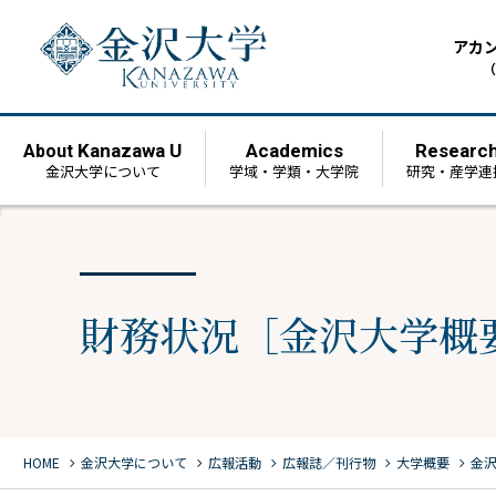
アカ
（
Kanazawa U
Academics
Researc
About
金沢大学について
学域・学類・大学院
研究・産学連
財務状況［金沢大学概要
chevron_right
chevron_right
chevron_right
chevron_right
chevron_right
HOME
金沢大学について
広報活動
広報誌／刊行物
大学概要
金沢