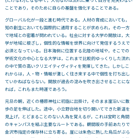
(たけなわ)となる中で，大切なのは流れに乗って自分を見失わない
ことであり，そのために自らの基盤を強化することである。
グローバル化が一段と進む時代である。人材の育成においても，
知の創生においても国際的に通用することが求められ，その一方
で地域との密着が問われている。社会に対する大学の開放は，大
学が地域に根ざし，個性的な情報を世界に向けて発信するうえで
必須となっている。日本海側に位置する北陸の地域や，そこでの
学術文化の中心となる大学は，これまで比較的ゆっくりした流れ
の中で質の高いクリエイティヴィティを発揮してきた。しかしこ
れからは，人・物・情報が激しく往き来する中で個性を打ち出し
ていかねばならない。開放が過去の淀みを吹き出させることにな
れば，これもまた時運であろう。
元旦の朝，近くの椿原神社に初詣に出掛け，そのまま崖沿いに散
歩の足を伸ばした。途中，小立野台地を切り開いてできた新道を
見上げ，とどまることのない人為を覚えるが，これは宝町と角間
のキャンパスを結ぶ主要なルートである。鶴間坂の手前あたりで
金沢市指定の保存林に立ち寄る。崖には朱色に熟した烏瓜がぶら