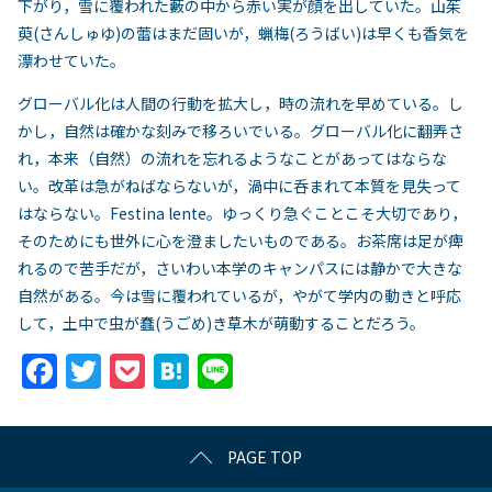
下がり，雪に覆われた藪の中から赤い実が顔を出していた。山茱
萸(さんしゅゆ)の蕾はまだ固いが，蝋梅(ろうばい)は早くも香気を
漂わせていた。
グローバル化は人間の行動を拡大し，時の流れを早めている。し
かし，自然は確かな刻みで移ろいでいる。グローバル化に翻弄さ
れ，本来（自然）の流れを忘れるようなことがあってはならな
い。改革は急がねばならないが，渦中に呑まれて本質を見失って
はならない。Festina lente。ゆっくり急ぐことこそ大切であり，
そのためにも世外に心を澄ましたいものである。お茶席は足が痺
れるので苦手だが，さいわい本学のキャンパスには静かで大きな
自然がある。今は雪に覆われているが，やがて学内の動きと呼応
して，土中で虫が蠢(うごめ)き草木が萌動することだろう。
F
T
P
H
Li
a
w
o
at
n
c
itt
c
e
e
PAGE TOP
e
er
k
n