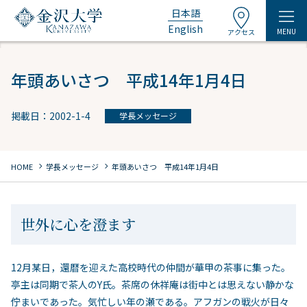
日本語
English
MENU
アクセス
年頭あいさつ 平成14年1月4日
掲載日：2002-1-4
学長メッセージ
chevron_right
chevron_right
HOME
学長メッセージ
年頭あいさつ 平成14年1月4日
世外に心を澄ます
12月某日，還暦を迎えた高校時代の仲間が華甲の茶事に集った。
亭主は同期で茶人のY氏。茶席の休祥庵は街中とは思えない静かな
佇まいであった。気忙しい年の瀬である。アフガンの戦火が日々