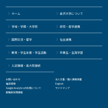
b
et
a
o
ホーム
金沢大学について
o
k
学域・学類・大学院
研究・産学連携
国際交流・留学
社会連携
教育・学生支援・学生活動
卒業生・生涯学習
⼊試情報・高大院接続
お問い合わせ
法人文書／個人情報保護
推奨環境
English
Google Analyticsの利用について
サイトマップ
教職員採用情報