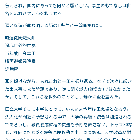
伝えられ，国内にあっても何かと騒がしい。亭主のもてなしは世
俗を忘れさせ，心を和ませる。
酒と料理が進む頃，恩師のT先生が一首詠まれた。
時運徒聞熢火酣
澄心世外盌中参
当年故旧今華甲
嗜茗遊嬉歳晩庵
逸無斎
耳を傾けながら，あれこれと一年を振り返る。本学で次々に起き
た出来事もまた時運であり，徒に聞く熢火(ほうか)ではなかった
か。そして，これらを世外のこととし，静かに盃を重ねた。
国立大学そして本学にとって，いよいよ今年は正念場となろう。
法人化が間近に予想される中で，大学の再編・統合は加速される
であろうし，教員養成課程の問題も予断を許さない。トップ30な
ど，評価にもとづく競争原理も動き出しつつある。大学改革が酣