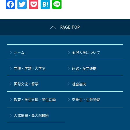
F
T
P
H
Li
a
w
o
at
n
c
itt
c
e
e
PAGE TOP
e
er
k
n
b
et
a
o
ホーム
金沢大学について
o
k
学域・学類・大学院
研究・産学連携
国際交流・留学
社会連携
教育・学生支援・学生活動
卒業生・生涯学習
⼊試情報・高大院接続