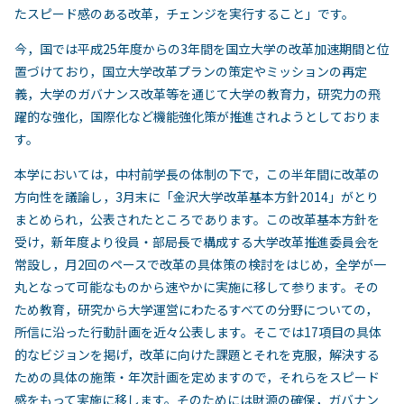
たスピード感のある改革，チェンジを実行すること」です。
今，国では平成25年度からの3年間を国立大学の改革加速期間と位
置づけており，国立大学改革プランの策定やミッションの再定
義，大学のガバナンス改革等を通じて大学の教育力，研究力の飛
躍的な強化，国際化など機能強化策が推進されようとしておりま
す。
本学においては，中村前学長の体制の下で，この半年間に改革の
方向性を議論し，3月末に「金沢大学改革基本方針2014」がとり
まとめられ，公表されたところであります。この改革基本方針を
受け，新年度より役員・部局長で構成する大学改革推進委員会を
常設し，月2回のペースで改革の具体策の検討をはじめ，全学が一
丸となって可能なものから速やかに実施に移して参ります。その
ため教育，研究から大学運営にわたるすべての分野についての，
所信に沿った行動計画を近々公表します。そこでは17項目の具体
的なビジョンを掲げ，改革に向けた課題とそれを克服，解決する
ための具体の施策・年次計画を定めますので，それらをスピード
感をもって実施に移します。そのためには財源の確保，ガバナン