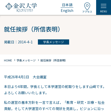
日本語
English
MENU
アクセス
就任挨拶（所信表明）
掲載日：2014-4-1
学長メッセージ
chevron_right
chevron_right
HOME
学長メッセージ
就任挨拶（所信表明）
平成26年4月1日 大会議室
本日より4年間，学長として本学運営の舵取りをします山崎です。
よろしくお願いいたします。
私の運営の基本方針を一言で言えば，「教育・研究・診療・社会
貢献，そして大学運営のすべての現状を見直し，ビジョンに沿っ