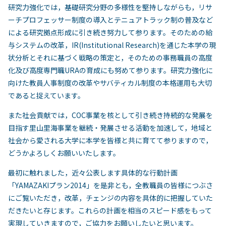
研究力強化では，基礎研究分野の多様性を堅持しながらも，リサ
ーチプロフェッサー制度の導入とテニュアトラック制の普及など
による研究拠点形成に引き続き努力して参ります。そのための給
与システムの改革，IR(Institutional Research)を通じた本学の現
状分析とそれに基づく戦略の策定と，そのための事務職員の高度
化及び高度専門職URAの育成にも努めて参ります。研究力強化に
向けた教員人事制度の改革やサバティカル制度の本格運用も大切
であると捉えています。
また社会貢献では，COC事業を核として引き続き持続的な発展を
目指す里山里海事業を継続・発展させる活動を加速して，地域と
社会から愛される大学に本学を皆様と共に育てて参りますので，
どうかよろしくお願いいたします。
最初に触れました，近々公表します具体的な行動計画
「YAMAZAKIプラン2014」を是非とも，全教職員の皆様につぶさ
にご覧いただき，改革，チェンジの内容を具体的に把握していた
だきたいと存じます。これらの計画を相当のスピード感をもって
実現していきますので，ご協力をお願いしたいと思います。