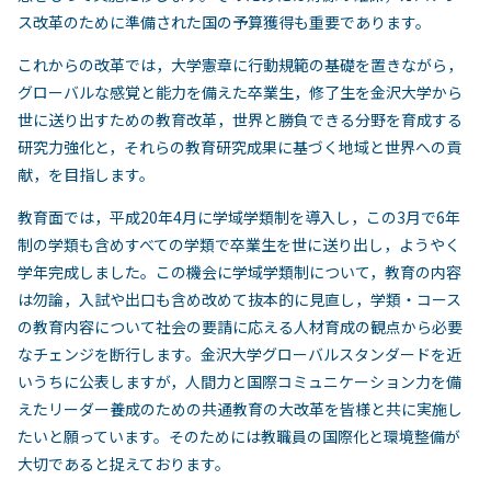
ス改革のために準備された国の予算獲得も重要であります。
これからの改革では，大学憲章に行動規範の基礎を置きながら，
グローバルな感覚と能力を備えた卒業生，修了生を金沢大学から
世に送り出すための教育改革，世界と勝負できる分野を育成する
研究力強化と，それらの教育研究成果に基づく地域と世界への貢
献，を目指します。
教育面では，平成20年4月に学域学類制を導入し，この3月で6年
制の学類も含めすべての学類で卒業生を世に送り出し，ようやく
学年完成しました。この機会に学域学類制について，教育の内容
は勿論，入試や出口も含め改めて抜本的に見直し，学類・コース
の教育内容について社会の要請に応える人材育成の観点から必要
なチェンジを断行します。金沢大学グローバルスタンダードを近
いうちに公表しますが，人間力と国際コミュニケーション力を備
えたリーダー養成のための共通教育の大改革を皆様と共に実施し
たいと願っています。そのためには教職員の国際化と環境整備が
大切であると捉えております。