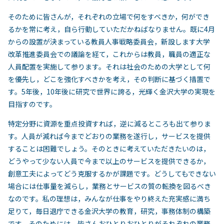
そのために皆さんが，それぞれの立場で何をすべきか，何ができ
るかを常に考え，自ら行動していただかねばなりません。既に4月
からの設置が決まっている教員人事戦略委員会，新設します大学
改革推進委員会での議論を経て，これからは教員，職員の適正な
人員配置を実施して参ります。それは社会のための大学として何
を優先し，どこを強化すべきかを考え，その判断に基づく措置で
す。5年後，10年後に研究で世界に誇る，光輝く金沢大学の実現を
目指すのです。
特定分野に資源を重点投資すれば，逆に減るところも出て参りま
す。人員が減れば今までどおりの業務を遂行し，サービスを提供
することは困難でしょう。そのときに考えていただきたいのは，
どうやって少ない人員で今まで以上のサービスを提供できるか，
創意工夫によってどう克服するかが課題です。どうしてもできない
場合には仕事量を減らし，業務とサービスの質の転換を図るべき
なのです。私の理想は，みんなが仕事をやり終えた充実感に満ち
足りて，毎日退庁できる金沢大学の教育，研究，事務体制の構築
です。そのためには，皆さんおひとりおひとりがそれぞれの業務