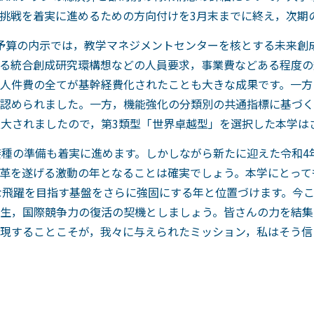
挑戦を着実に進めるための方向付けを3月末までに終え，次期
予算の内示では，教学マネジメントセンターを核とする未来創
る統合創成研究環構想などの人員要求，事業費などある程度の
人件費の全てが基幹経費化されたことも大きな成果です。一方
認められました。一方，機能強化の分類別の共通指標に基づく配
拡大されましたので，第3類型「世界卓越型」を選択した本学は
接種の準備も着実に進めます。しかしながら新たに迎えた令和4
革を遂げる激動の年となることは確実でしょう。本学にとって
な飛躍を目指す基盤をさらに強固にする年と位置づけます。今
生，国際競争力の復活の契機としましょう。皆さんの力を結集
現することこそが，我々に与えられたミッション，私はそう信