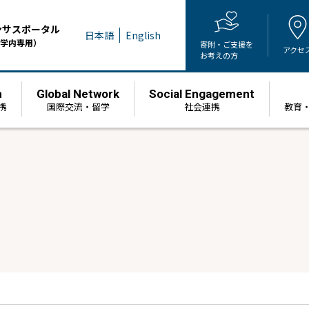
ンサスポータル
日本語
English
学内専用）
寄附・ご支援を
アクセ
お考えの方
h
Global Network
Social Engagement
携
国際交流・留学
社会連携
教育