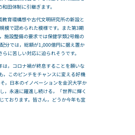
の和田体制に引継ぎます。
成教育環構想や古代文明研究所の新設と
規模で認められた模様です。また第3期
，施設整備の要求では保健学類2号館の
分では，総額が1,000億円に据え置か
さらに苦しい対応に迫られそうです。
年は，コロナ禍が終息することを願いな
も，このピンチをチャンスに変える好機
こそ，日本のイノベーションを金沢大学か
し，永遠に躍進し続ける，「世界に輝く
じております。皆さん，どうか今年も宜