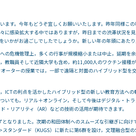
います。今年もどうぞ宜しくお願いいたします。昨年同様この
々に感染拡大する中ではありますが，昨日までの渋滞状況を見
をいかがお過ごしでしたでしょうか。新しい年の年頭にあたり
への危機管理上，多くの行事が規模縮小または中止，延期を余
，教職員そして近隣大学も含め，約11,000人のワクチン接種
4クオーターの授業では，一部で遠隔と対面のハイブリッド型を
，ICTの利点を活かしたハイブリッド型の新しい教育方法への
ついても，リアル＋オンライン，そして今後はデジタル・トラ
ッド・リアリティ（AR）などの技術の活用が期待できます。
ずとなりました。次期の和田体制へのスムーズな引継ぎに向け
スタンダード（KUGS）に新たに第6群を設け，文理融合型の