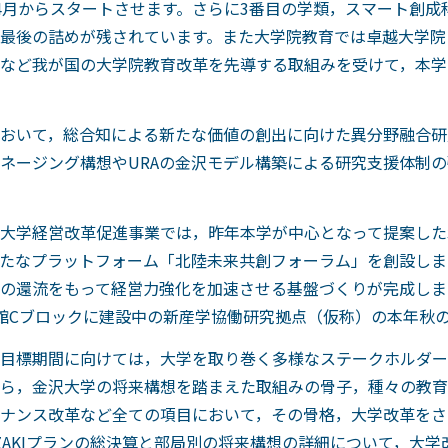
4月からスタートさせます。さらに3番目の学類，スマート創成
最後の詰めが残されています。また大学院教育では卓越大学院
など我が国の大学院教育改革を先導する取組みを受けて，本学
おいて，総合知による新たな価値の創出に向けた異分野融合研
ネージング構想やURAの金沢モデル構築による研究支援体制
大学経営改革促進事業では，昨年本学が中心となって提案した
たなプラットフォーム「北陸未来共創フォーラム」を創設しま
の還流をもって経営力強化を加速させる基盤づくりが完成しま
館Cブロックに建設中の新産学協働研究拠点（仮称）の本年秋
期目標期間に向けては，大学を取り巻く多様なステークホルダ
ら，金沢大学の将来構想を踏まえた取組みの骨子，種々の教育
ナンス改革など全ての項目において，その骨格，大学改革をさ
AZAKIプランの総決算と部局別の将来構想の詳細について，大