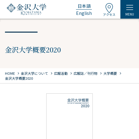
日本語
English
MENU
アクセス
金沢大学概要2020
chevron_right
chevron_right
chevron_right
chevron_right
chevron_right
HOME
金沢大学について
広報活動
広報誌／刊行物
大学概要
金沢大学概要2020