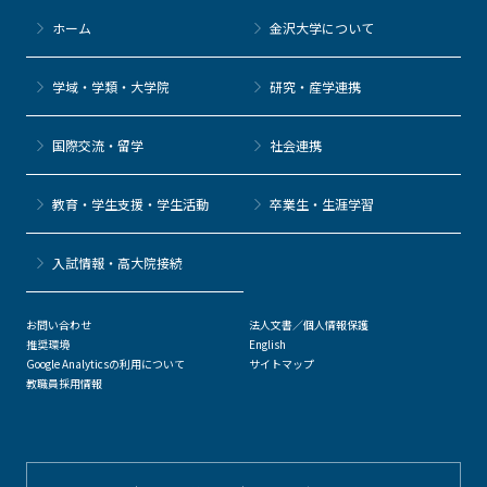
ホーム
金沢大学について
学域・学類・大学院
研究・産学連携
国際交流・留学
社会連携
教育・学生支援・学生活動
卒業生・生涯学習
⼊試情報・高大院接続
お問い合わせ
法人文書／個人情報保護
推奨環境
English
Google Analyticsの利用について
サイトマップ
教職員採用情報