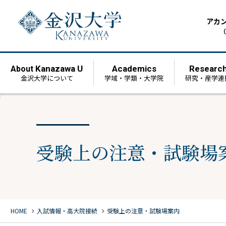
アカ
（
Kanazawa U
Academics
Researc
About
金沢大学について
学域・学類・大学院
研究・産学連
受験上の注意・試験場
chevron_right
chevron_right
HOME
⼊試情報・高大院接続
受験上の注意・試験場案内