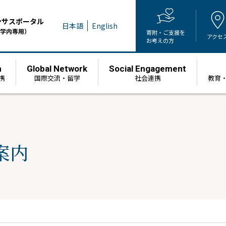
ンサスポータル
日本語
English
学内専用）
寄附・ご支援を
アクセ
お考えの方
h
Global Network
Social Engagement
携
国際交流・留学
社会連携
教育
案内