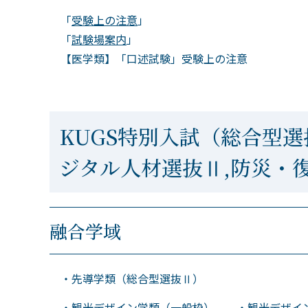
「
受験上の注意
」
「
試験場案内
」
【医学類】「口述試験」受験上の注意
KUGS特別入試（総合型選
ジタル人材選抜Ⅱ,防災
融合学域
・先導学類（総合型選抜Ⅱ）
・観光デザイン学類（一般枠） ・観光デザイ