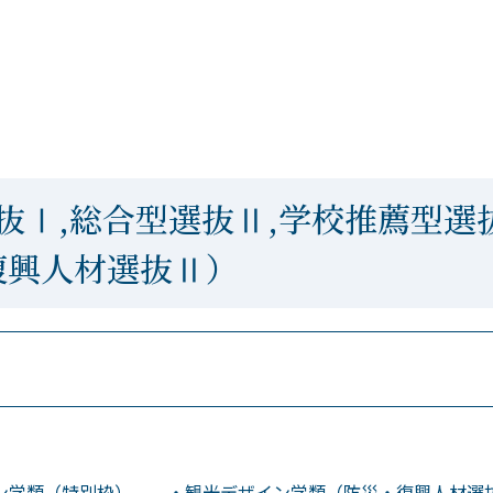
抜Ⅰ,総合型選抜Ⅱ,学校推薦型選
・復興人材選抜Ⅱ）
ン学類（特別枠） ・観光デザイン学類（防災・復興人