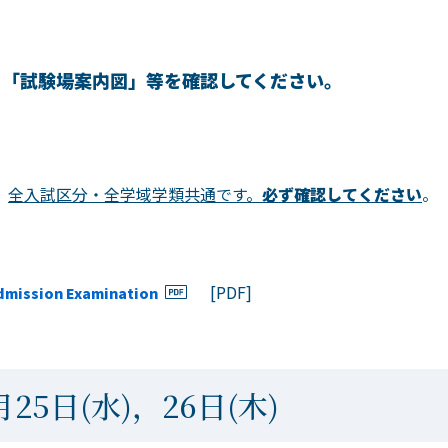
，「試験場案内図」等を確認してください。
，
全入試区分・全学域学類共通です。
必ず確認してください
。
]
[PDF]
Admission Examination
25日(水)，26日(木)