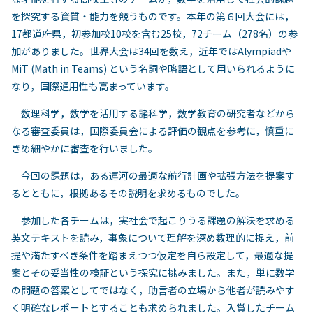
を探究する資質・能力を競うものです。本年の第６回大会には，
17都道府県，初参加校10校を含む25校，72チーム（278名）の参
加がありました。世界大会は34回を数え，近年ではAlympiadや
MiT (Math in Teams) という名詞や略語として用いられるように
なり，国際通用性も高まっています。
数理科学，数学を活用する諸科学，数学教育の研究者などから
なる審査委員は，国際委員会による評価の観点を参考に，慎重に
きめ細やかに審査を行いました。
今回の課題は，ある運河の最適な航行計画や拡張方法を提案す
るとともに，根拠あるその説明を求めるものでした。
参加した各チームは，実社会で起こりうる課題の解決を求める
英文テキストを読み，事象について理解を深め数理的に捉え，前
提や満たすべき条件を踏まえつつ仮定を自ら設定して，最適な提
案とその妥当性の検証という探究に挑みました。また，単に数学
の問題の答案としてではなく，助言者の立場から他者が読みやす
く明確なレポートとすることも求められました。入賞したチーム