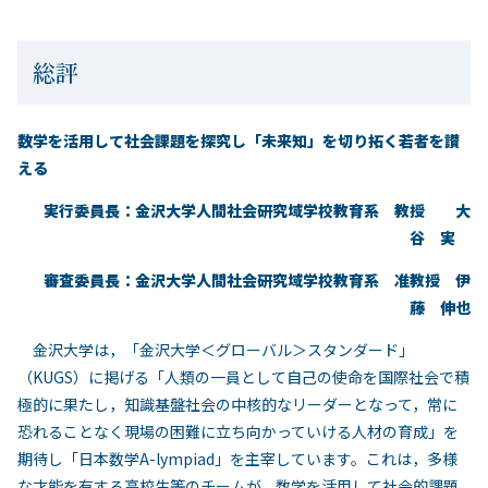
総評
数学を活用して社会課題を探究し「未来知」を切り拓く若者を讃
える
実行委員長：金沢大学人間社会研究域学校教育系 教授 大
谷 実
審査委員長：金沢大学人間社会研究域学校教育系 准教授 伊
藤 伸也
金沢大学は，「金沢大学＜グローバル＞スタンダード」
（KUGS）に掲げる「人類の一員として自己の使命を国際社会で積
極的に果たし，知識基盤社会の中核的なリーダーとなって，常に
恐れることなく現場の困難に立ち向かっていける人材の育成」を
期待し「日本数学A-lympiad」を主宰しています。これは，多様
な才能を有する高校生等のチームが，数学を活用して社会的課題