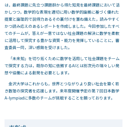
は，最終課題に先立つ課題群から得た知見を最終課題において活
かしつつ，数学的な表現を適切に用い数学的論拠に基づく優れた
提案と論理的で説得力あるその裏付けを兼ね備えた，読みやすく
かつ読み応えのあるレポートを作成しました。今回参加したすべ
てのチームが，答えが一意ではない社会課題の解決に数学を柔軟
に活用して探究する豊かな資質・能力を発揮していることに，審
査委員一同，深い感銘を受けました。
「未来知」を切り拓くために数学を活用して社会課題をチーム
で探究する力は，既存の知に依拠するAIとは別次元の瑞々しい発
想や協働による創発を必要とします。
金沢大学はこれからも，世界とつながりより良い社会を築く若
き数理の探究者を応援します。来年度開催予定の第７回日本数学
A-lympiadに多数のチームが挑戦することを願っております。