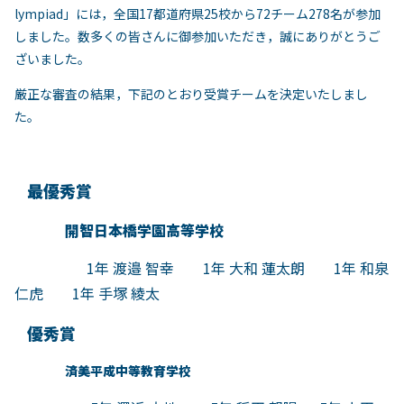
lympiad」には，全国17都道府県25校から72チーム278名が参加
しました。数多くの皆さんに御参加いただき，誠にありがとうご
ざいました。
厳正な審査の結果，下記のとおり受賞チームを決定いたしまし
た。
最優秀賞
開智日本橋学園高等学校
1年 渡邉 智幸 1年 大和 蓮太朗 1年 和泉
仁虎 1年 手塚 綾太
優秀賞
済美平成中等教育学校