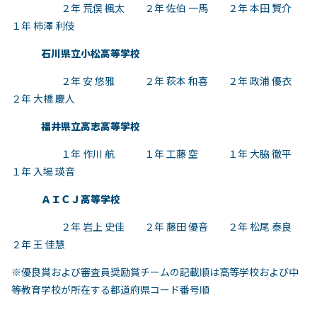
２年 荒俣 楓太 ２年 佐伯 一馬 ２年 本田 賢介
１年 柿澤 利伎
石川県立小松高等学校
２年 安 悠雅 ２年 萩本 和喜 ２年 政浦 優衣
２年 大橋 慶人
福井県立高志高等学校
１年 作川 航 １年 工藤 空 １年 大脇 徹平
１年 入場 瑛音
ＡＩＣＪ高等学校
２年 岩上 史佳 ２年 藤田 優音 ２年 松尾 泰良
２年 王 佳慧
※優良賞および審査員奨励賞チームの記載順は高等学校および中
等教育学校が所在する都道府県コード番号順