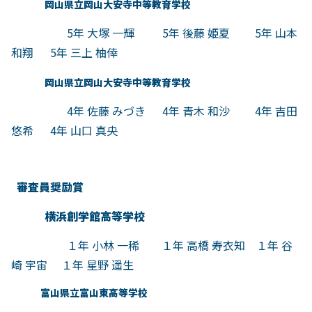
岡山県立岡山大安寺中等教育学校
5年 大塚 一輝 5年 後藤 姫夏 5年 山本
和翔 5年 三上 柚倖
岡山県立岡山大安寺中等教育学校
4年 佐藤 みづき 4年 青木 和沙 4年 吉田
悠希 4年 山口 真央
審査員奨励賞
横浜創学館高等学校
１年 小林 一稀 １年 高橋 寿衣知 １年 谷
崎 宇宙 １年 星野 遥生
富山県立富山東高等学校