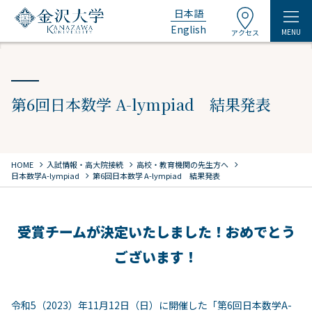
日本語
English
MENU
アクセス
第6回日本数学 A-lympiad 結果発表
chevron_right
chevron_right
chevron_right
HOME
⼊試情報・高大院接続
高校・教育機関の先生方へ
chevron_right
日本数学A-lympiad
第6回日本数学 A-lympiad 結果発表
受賞チームが決定いたしました！おめでとう
ございます！
令和5（2023）年11月12日（日）に開催した「第6回日本数学A-