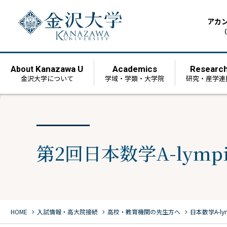
アカ
（
Kanazawa U
Academics
Researc
About
金沢大学について
学域・学類・大学院
研究・産学連
第2回日本数学A-lymp
chevron_right
chevron_right
chevron_right
HOME
⼊試情報・高大院接続
高校・教育機関の先生方へ
日本数学A-lym