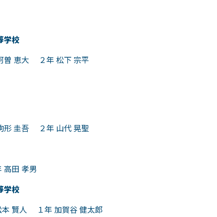
等学校
 恵大 ２年 松下 宗平
 圭吾 ２年 山代 晃聖
高田 孝男
等学校
 賢人 １年 加賀谷 健太郎