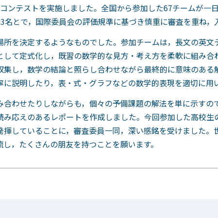
mpiadコンテストを実施しました。全国から参加した67チーム
員3名とで，国際委員会の評価規準に基づき慎重に審査を重ね，
場所を決定するようなものでした。参加チームは，長文の英文
として定式化し，既習の数学的な見方・考え方を柔軟に組み合
収集し，数学の結論と照らし合わせながら最終的に意味のある
寧に説明したり，表・式・グラフなどの数学的表現を適切に用
み合わせたりしながらも，個々の予備課題の解法を単に示すの
読み応えのあるレポートを作成しました。今回参加した高校生
発揮していることに，審査委員一同，深い感銘を受けました。
流し，たくさんの朋友を持つことを願います。