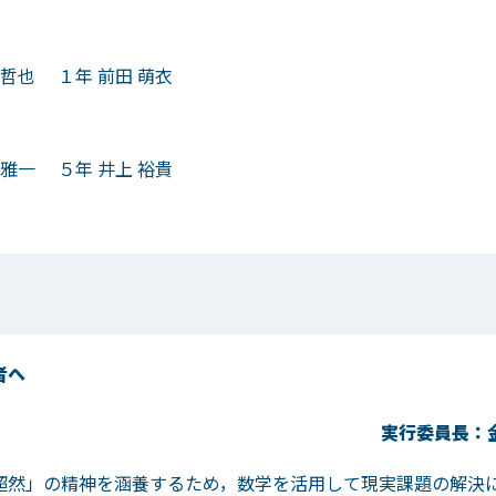
也 １年 前田 萌衣
一 ５年 井上 裕貴
者
へ
実行委員長：
然」の精神を涵養するため，数学を活用して現実課題の解決に挑戦