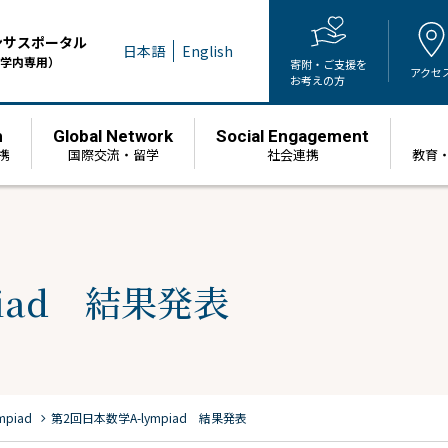
ンサスポータル
日本語
English
学内専用）
寄附・ご支援を
アクセ
お考えの方
h
Global Network
Social Engagement
携
国際交流・留学
社会連携
教育
iad 結果発表
chevron_right
piad
第2回日本数学A-lympiad 結果発表