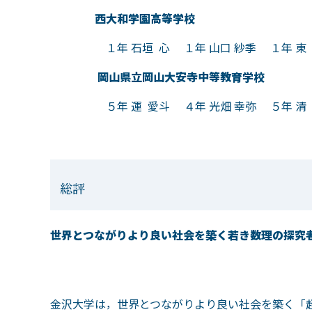
西大和学園高等学校
１年 石垣 心 １年 山口 紗季 １年 東 哲
岡山県立岡山大安寺中等教育学校
５年 運 愛斗 ４年 光畑 幸弥 ５年 清 雅
総評
世界とつながりより良い社会を築く若き数理の探究
金沢大学は，世界とつながりより良い社会を築く「超