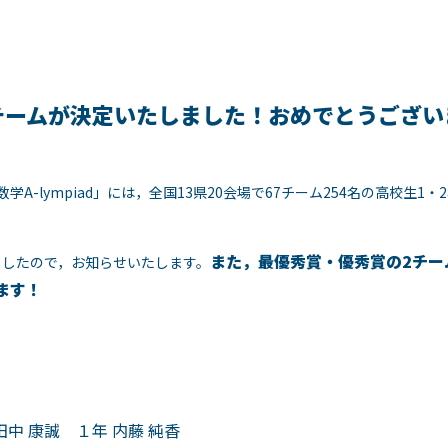
チームが決定いたしました！おめでとうござい
学A-lympiad」には，全国13県20会場で67チーム254名の高校
また，最優秀賞・優秀賞の2チームを世
ましたので，お知らせいたします。
ます！
田中 康誠 １年 内藤 純香