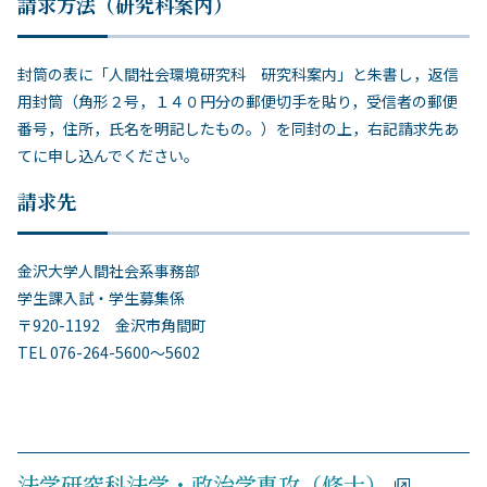
請求方法（研究科案内）
封筒の表に「人間社会環境研究科 研究科案内」と朱書し，返信
用封筒（角形２号，１４０円分の郵便切手を貼り，受信者の郵便
番号，住所，氏名を明記したもの。）を同封の上，右記請求先あ
てに申し込んでください。
請求先
金沢大学人間社会系事務部
学生課入試・学生募集係
〒920-1192 金沢市角間町
TEL 076-264-5600～5602
法学研究科法学・政治学専攻（修士）