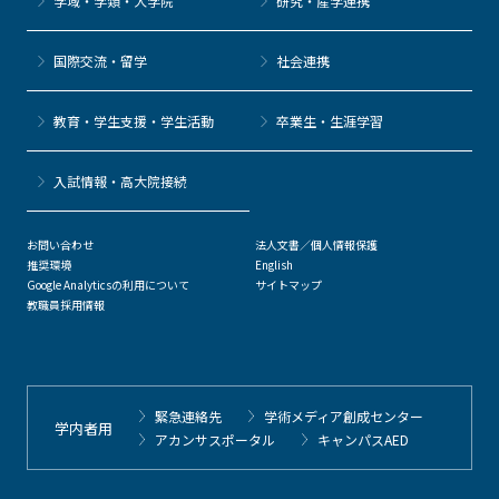
学域・学類・大学院
研究・産学連携
国際交流・留学
社会連携
教育・学生支援・学生活動
卒業生・生涯学習
⼊試情報・高大院接続
お問い合わせ
法人文書／個人情報保護
推奨環境
English
Google Analyticsの利用について
サイトマップ
教職員採用情報
緊急連絡先
学術メディア創成センター
学内者用
アカンサスポータル
キャンパスAED