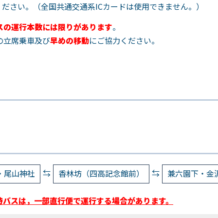
ください。（全国共通交通系ICカードは使用できません。）
スの運行本数には限りがあります
。
の立席乗車及び
早めの移動
にご協力ください。
⇆
⇆
・尾山神社
香林坊（四高記念館前）
兼六園下・金
時バスは，一部直行便で運行する場合があります。