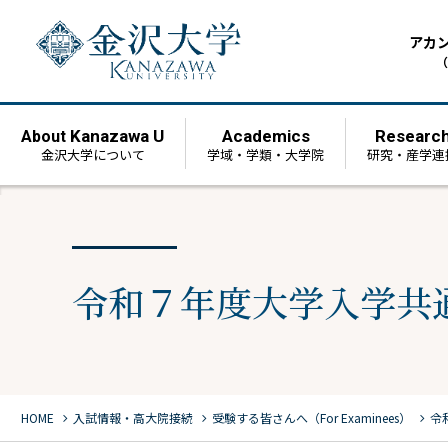
アカ
（
Kanazawa U
Academics
Researc
About
金沢大学について
学域・学類・大学院
研究・産学連
令和７年度大学入学共
chevron_right
chevron_right
chevron_right
HOME
⼊試情報・高大院接続
受験する皆さんへ（For Examinees）
令