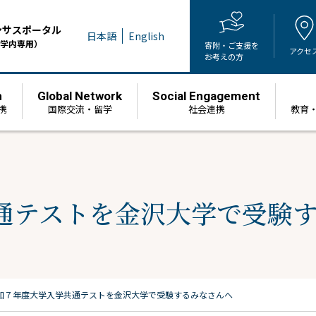
ンサスポータル
日本語
English
学内専用）
寄附・ご支援を
アクセ
お考えの方
h
Global Network
Social Engagement
携
国際交流・留学
社会連携
教育
通テストを金沢大学で受験
和７年度大学入学共通テストを金沢大学で受験するみなさんへ