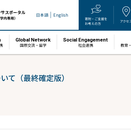
ンサスポータル
日本語
English
学内専用）
寄附・ご支援を
アクセ
お考えの方
h
Global Network
Social Engagement
携
国際交流・留学
社会連携
教育
ついて（最終確定版）