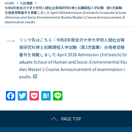
chevron_right
chevron_right
HOME
入試情報
令和8年度金沢大学大学院人間社会環境研究科博士前期課程入学試験（第3次募集）
合格者受験番号を掲載しました April 2026 Admission (3rd batch) Graduate School
of Human and Socio-Environmental Studies Master’s Course Announcement of
examination results
リンク先はこちら｜令和8年度金沢大学大学院人間社会環
境研究科博士前期課程入学試験（第3次募集）合格者受験
番号を掲載しました April 2026 Admission (3rd batch) Gr
aduate School of Human and Socio-Environmental Stu
dies Master’s Course Announcement of examination r
esults
F
T
P
H
Li
a
w
o
at
n
c
itt
c
e
e
PAGE TOP
e
er
k
n