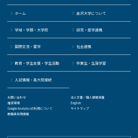
b
et
a
o
ホーム
金沢大学について
o
k
学域・学類・大学院
研究・産学連携
国際交流・留学
社会連携
教育・学生支援・学生活動
卒業生・生涯学習
⼊試情報・高大院接続
お問い合わせ
法人文書／個人情報保護
推奨環境
English
Google Analyticsの利用について
サイトマップ
教職員採用情報