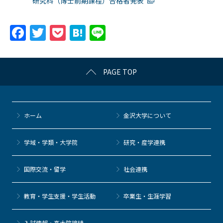
研究科（博士前期課程）合格者発表
F
T
P
H
Li
a
w
o
at
n
c
itt
c
e
e
PAGE TOP
e
er
k
n
b
et
a
o
ホーム
金沢大学について
o
k
学域・学類・大学院
研究・産学連携
国際交流・留学
社会連携
教育・学生支援・学生活動
卒業生・生涯学習
⼊試情報・高大院接続