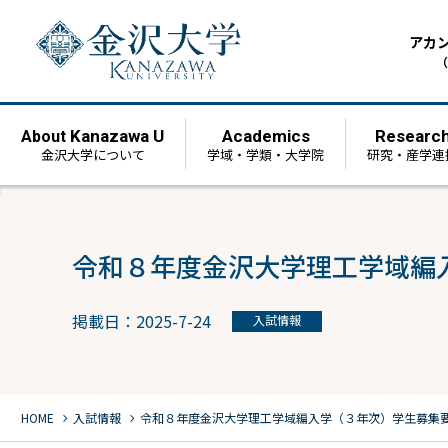
アカ
（
Kanazawa U
Academics
Researc
About
金沢大学について
学域・学類・大学院
研究・産学連
令和８年度⾦沢⼤学理⼯学域編
掲載日：2025-7-24
入試情報
chevron_right
chevron_right
HOME
入試情報
令和８年度⾦沢⼤学理⼯学域編⼊学（３年次）学⽣募集