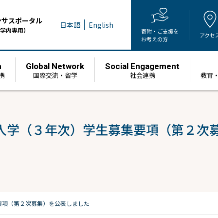
ンサスポータル
日本語
English
学内専用）
寄附・ご支援を
アクセ
お考えの方
h
Global Network
Social Engagement
携
国際交流・留学
社会連携
教育
⼊学（３年次）学⽣募集要項（第２次
要項（第２次募集）を公表しました