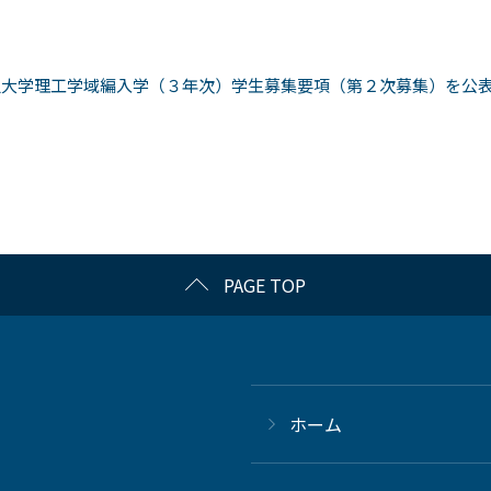
沢⼤学理⼯学域編⼊学（３年次）学⽣募集要項（第２次募集）を公
PAGE TOP
ホーム