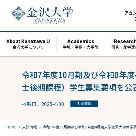
アカ
（
Kanazawa U
Academics
Researc
About
金沢大学について
学域・学類・大学院
研究・産学連
令和7年度10月期及び令和8年
士後期課程）学生募集要項を公
掲載日：2025-4-30
入試情報
chevron_right
chevron_right
HOME
入試情報
令和7年度10月期及び令和8年度4月期入学金沢大学大