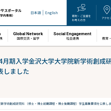
ンサスポータル
日本語
English
学内専用）
寄附・ご支援を
アクセ
お考えの方
h
Global Network
Social Engagement
携
国際交流・留学
社会連携
教育
度4月期入学金沢大学大学院新学術創成
表しました
学院新学術創成研究科 （修士・博士前期課程・博士後期課程）学生募集要項を公表し