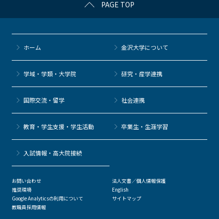
PAGE TOP
e
er
k
n
b
et
a
o
ホーム
金沢大学について
o
k
学域・学類・大学院
研究・産学連携
国際交流・留学
社会連携
教育・学生支援・学生活動
卒業生・生涯学習
⼊試情報・高大院接続
お問い合わせ
法人文書／個人情報保護
推奨環境
English
Google Analyticsの利用について
サイトマップ
教職員採用情報