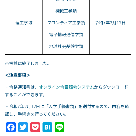
機械工学類
理工学域
フロンティア工学類
令和7年2月12日
電子情報通信学類
地球社会基盤学類
※掲載は終了しました。
＜注意事項＞
・合格通知書は、
オンライン合否照会システム
からダウンロード
することができます。
・令和7年2月12日に「入学手続書類」を送付するので、内容を確
認し、手続きを行ってください。
F
T
P
H
Li