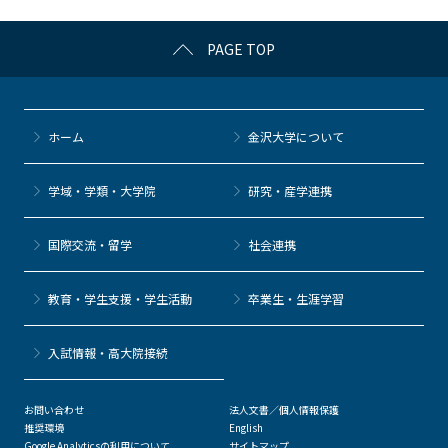
a
w
o
at
n
c
itt
c
e
e
PAGE TOP
e
er
k
n
b
et
a
o
ホーム
金沢大学について
o
k
学域・学類・大学院
研究・産学連携
国際交流・留学
社会連携
教育・学生支援・学生活動
卒業生・生涯学習
⼊試情報・高大院接続
お問い合わせ
法人文書／個人情報保護
推奨環境
English
Google Analyticsの利用について
サイトマップ