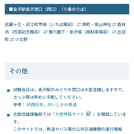
■金沢駅金沢港口（西口）（５番のりば）
武蔵ヶ辻・近江町市場（いちば館前） ⇄ 南町・尾山神社 ⇄ 香林
坊（四高記念館前） ⇄ 兼六園下・金沢城（県駐車場前） ⇄ 出羽
町 ⇄ 小立野 …
その他
試験当日は，金沢駅のみどりの窓口は大変混雑しますので，
きっぷ等は早めに手配してください。
参考：
JR西日本
，
IRいしかわ鉄道
北陸信越運輸局では「
大雪特設サイト
」を開設していま
す。
このサイトでは，鉄道やバス等の公共交通機関の運行情報