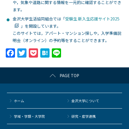
や，気象や道路に関する情報を一元的に確認することができ
ます。
金沢大学生活協同組合では「
受験生 新入生応援サイト2025
」を開設しています。
このサイトでは，アパート・マンション探しや，入学準備説
明会（オンライン）の予約等をすることができます。
F
T
P
H
Li
a
w
o
at
n
c
itt
c
e
e
PAGE TOP
e
er
k
n
b
et
a
o
ホーム
金沢大学について
o
k
学域・学類・大学院
研究・産学連携