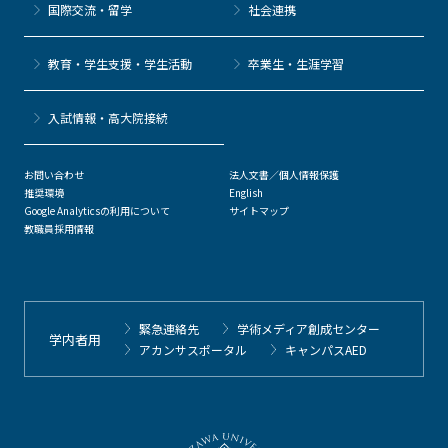
国際交流・留学
社会連携
教育・学生支援・学生活動
卒業生・生涯学習
⼊試情報・高大院接続
お問い合わせ
法人文書／個人情報保護
推奨環境
English
Google Analyticsの利用について
サイトマップ
教職員採用情報
緊急連絡先
学術メディア創成センター
学内者用
アカンサスポータル
キャンパスAED