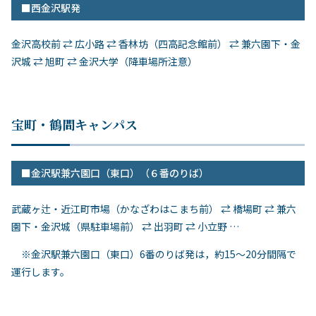
■西金沢駅発
金沢高校前 ⇄ 広小路 ⇄ 香林坊（四高記念館前） ⇄ 兼六園下・金
沢城 ⇄ 旭町 ⇄ 金沢大学（降車場所注意）
宝町・鶴間キャンパス
■金沢駅兼六園口（東口）（６番のりば）
武蔵ヶ辻・近江町市場（かなざわはこまち前） ⇄ 橋場町 ⇄ 兼六
園下・金沢城（県駐車場前） ⇄ 出羽町 ⇄ 小立野 …
※金沢駅兼六園口（東口）6番のりば発は，約15～20分間隔で
運行します。