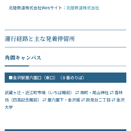
北陸鉄道株式会社Webサイト：
北陸鉄道株式会社
運行経路と主な発着停留所
角間キャンパス
■金沢駅兼六園口（東口）（８番のりば）
武蔵ヶ辻・近江町市場（いちば館前） ⇄ 南町・尾山神社 ⇄ 香林
坊（四高記念館前） ⇄ 兼六園下・金沢城 ⇄ 鈴見台二丁目 ⇄ 金沢
大学