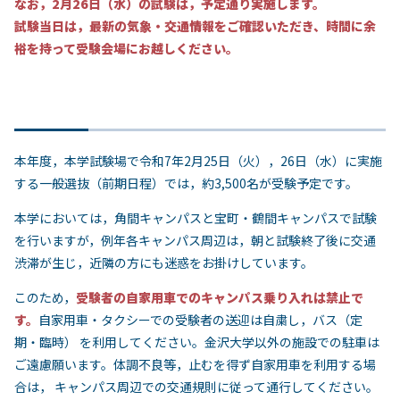
なお，2月26日（水）の試験は，予定通り実施します。
試験当日は，最新の気象・交通情報をご確認いただき、時間に余
裕を持って受験会場にお越しください。
本年度，本学試験場で令和7年2月25日（火），26日（水）に実施
する一般選抜（前期日程）では，約3,500名が受験予定です。
本学においては，角間キャンパスと宝町・鶴間キャンパスで試験
を行いますが，例年各キャンパス周辺は，朝と試験終了後に交通
渋滞が生じ，近隣の方にも迷惑をお掛けしています。
このため，
受験者の自家用車でのキャンパス乗り入れは禁止で
す。
自家用車・タクシーでの受験者の送迎は自粛し，バス（定
期・臨時） を利用してください。金沢大学以外の施設での駐車は
ご遠慮願います。体調不良等，止むを得ず自家用車を利用する場
合は， キャンパス周辺での交通規則に従って通行してください。