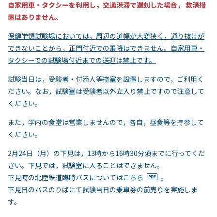
自家用車・タクシーを利用し，交通渋滞で遅刻した場合， 救済措
置はありません。
保健学類試験場においては，周辺の道幅が大変狭く，通り抜けが
できないことから，正門付近での乗降はできません。自家用車・
タクシーでの試験場付近までの送迎は禁止です。
試験当日は，受験者・付添人等控室を設置しますので，ご利用く
ださい。なお，試験室は受験者以外立入り禁止ですので注意して
ください。
また，学内の食堂は営業しませんので，各自，昼食等を持参して
ください。
2月24日（月）の下見は，13時から16時30分頃までに行ってくだ
さい。下見では，試験室に入ることはできません。
下見時の北陸鉄道臨時バスについては
こちら
。
下見日のバスのりばにて試験当日の乗車券の前売りを実施しま
す。