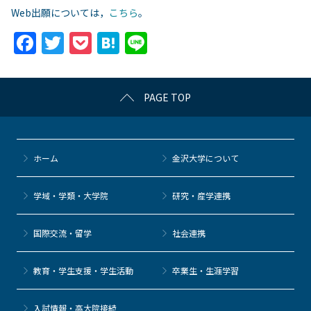
Web出願については，
こちら
。
F
T
P
H
Li
a
w
o
at
n
c
itt
c
e
e
PAGE TOP
e
er
k
n
b
et
a
o
ホーム
金沢大学について
o
k
学域・学類・大学院
研究・産学連携
国際交流・留学
社会連携
教育・学生支援・学生活動
卒業生・生涯学習
⼊試情報・高大院接続