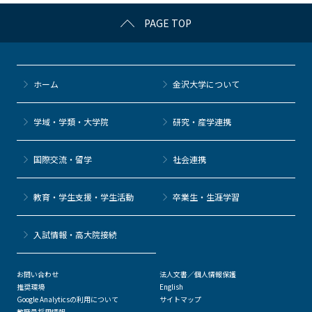
c
itt
c
e
e
PAGE TOP
e
er
k
n
b
et
a
o
ホーム
金沢大学について
o
k
学域・学類・大学院
研究・産学連携
国際交流・留学
社会連携
教育・学生支援・学生活動
卒業生・生涯学習
⼊試情報・高大院接続
お問い合わせ
法人文書／個人情報保護
推奨環境
English
Google Analyticsの利用について
サイトマップ
教職員採用情報