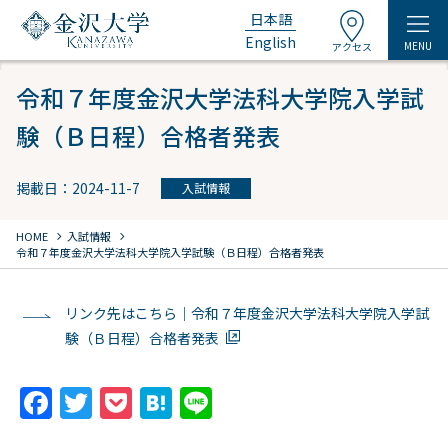
日本語
English
MENU
アクセス
令和７年度金沢大学法科大学院入学試
験（Ｂ日程）合格者発表
掲載日：2024-11-7
入試情報
chevron_right
chevron_right
HOME
入試情報
令和７年度金沢大学法科大学院入学試験（Ｂ日程）合格者発表
リンク先はこちら｜令和７年度金沢大学法科大学院入学試
験（Ｂ日程）合格者発表
F
T
P
H
Li
a
w
o
at
n