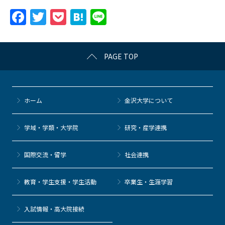
F
T
P
H
Li
a
w
o
at
n
c
itt
c
e
e
PAGE TOP
e
er
k
n
b
et
a
o
ホーム
金沢大学について
o
k
学域・学類・大学院
研究・産学連携
国際交流・留学
社会連携
教育・学生支援・学生活動
卒業生・生涯学習
⼊試情報・高大院接続