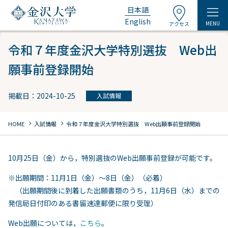
日本語
English
MENU
アクセス
令和７年度金沢大学特別選抜 Web出
願事前登録開始
掲載日：2024-10-25
入試情報
chevron_right
chevron_right
HOME
入試情報
令和７年度金沢大学特別選抜 Web出願事前登録開始
10月25日（金）から，特別選抜のWeb出願事前登録が可能です。
※出願期間：11月1日（金）～8日（金）（必着）
（出願期間後に到着した出願書類のうち，11月6日（水）までの
発信局日付印のある書留速達郵便に限り受理）
Web出願については，
こちら
。