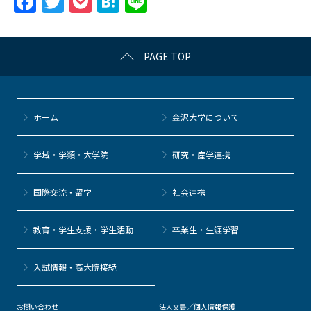
F
T
P
H
Li
a
w
o
at
n
c
itt
c
e
e
PAGE TOP
e
er
k
n
b
et
a
o
ホーム
金沢大学について
o
k
学域・学類・大学院
研究・産学連携
国際交流・留学
社会連携
教育・学生支援・学生活動
卒業生・生涯学習
⼊試情報・高大院接続
お問い合わせ
法人文書／個人情報保護