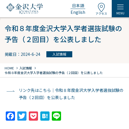
日本語
English
MENU
アクセス
令和８年度金沢大学入学者選抜試験の
予告（２回目）を公表しました
掲載日：2024-6-24
入試情報
chevron_right
chevron_right
HOME
入試情報
令和８年度金沢大学入学者選抜試験の予告（２回目）を公表しました
リンク先はこちら｜令和８年度金沢大学入学者選抜試験の
予告（２回目）を公表しました
F
T
P
H
Li
a
w
o
at
n