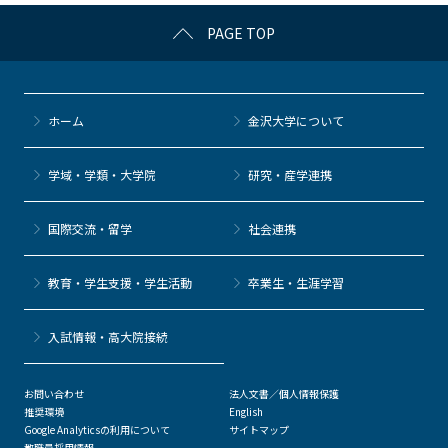
c
itt
c
e
e
PAGE TOP
e
er
k
n
b
et
a
o
ホーム
金沢大学について
o
k
学域・学類・大学院
研究・産学連携
国際交流・留学
社会連携
教育・学生支援・学生活動
卒業生・生涯学習
⼊試情報・高大院接続
お問い合わせ
法人文書／個人情報保護
推奨環境
English
Google Analyticsの利用について
サイトマップ
教職員採用情報