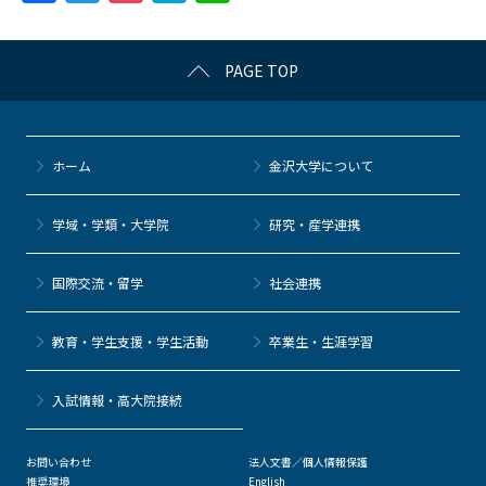
a
w
o
at
n
c
itt
c
e
e
PAGE TOP
e
er
k
n
b
et
a
o
ホーム
金沢大学について
o
k
学域・学類・大学院
研究・産学連携
国際交流・留学
社会連携
教育・学生支援・学生活動
卒業生・生涯学習
⼊試情報・高大院接続
お問い合わせ
法人文書／個人情報保護
推奨環境
English