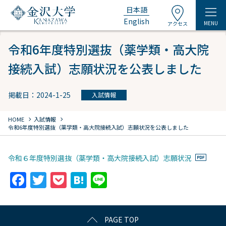
日本語
English
MENU
アクセス
令和6年度特別選抜（薬学類・高大院
接続入試）志願状況を公表しました
掲載日：2024-1-25
入試情報
chevron_right
chevron_right
HOME
入試情報
令和6年度特別選抜（薬学類・高大院接続入試）志願状況を公表しました
令和６年度特別選抜（薬学類・高大院接続入試）志願状況
F
T
P
H
Li
a
w
o
at
n
c
itt
c
e
e
PAGE TOP