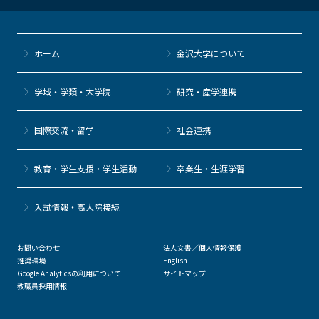
e
er
k
n
b
et
a
o
ホーム
金沢大学について
o
k
学域・学類・大学院
研究・産学連携
国際交流・留学
社会連携
教育・学生支援・学生活動
卒業生・生涯学習
⼊試情報・高大院接続
お問い合わせ
法人文書／個人情報保護
推奨環境
English
Google Analyticsの利用について
サイトマップ
教職員採用情報