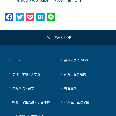
集要項（第２次募集）を公表しました
F
T
P
H
Li
a
w
o
at
n
c
itt
c
e
e
PAGE TOP
e
er
k
n
b
et
a
o
ホーム
金沢大学について
o
k
学域・学類・大学院
研究・産学連携
国際交流・留学
社会連携
教育・学生支援・学生活動
卒業生・生涯学習
⼊試情報・高大院接続