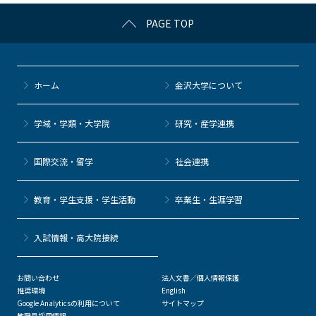
c
itt
c
e
e
PAGE TOP
e
er
k
n
b
et
a
o
ホーム
金沢大学について
o
k
学域・学類・大学院
研究・産学連携
国際交流・留学
社会連携
教育・学生支援・学生活動
卒業生・生涯学習
⼊試情報・高大院接続
お問い合わせ
法人文書／個人情報保護
推奨環境
English
Google Analyticsの利用について
サイトマップ
教職員採用情報