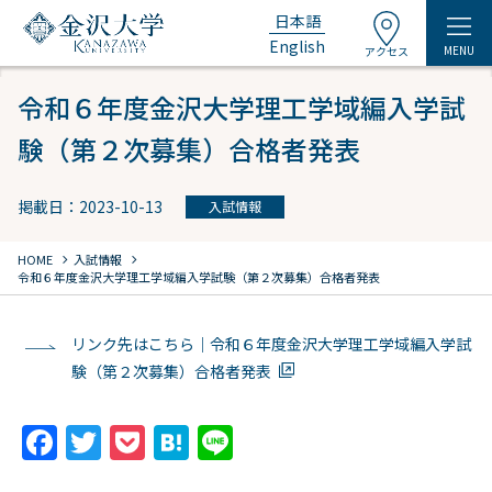
日本語
English
MENU
アクセス
令和６年度金沢大学理工学域編入学試
験（第２次募集）合格者発表
掲載日：2023-10-13
入試情報
chevron_right
chevron_right
HOME
入試情報
令和６年度金沢大学理工学域編入学試験（第２次募集）合格者発表
リンク先はこちら｜令和６年度金沢大学理工学域編入学試
験（第２次募集）合格者発表
F
T
P
H
Li
a
w
o
at
n