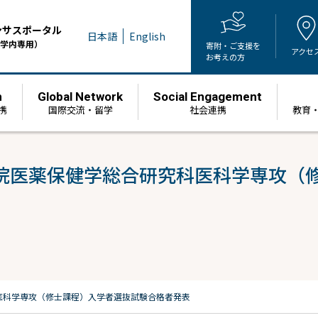
ンサスポータル
日本語
English
学内専用）
寄附・ご支援を
アクセ
お考えの方
h
Global Network
Social Engagement
携
国際交流・留学
社会連携
教育
院医薬保健学総合研究科医科学専攻（
医科学専攻（修士課程）入学者選抜試験合格者発表