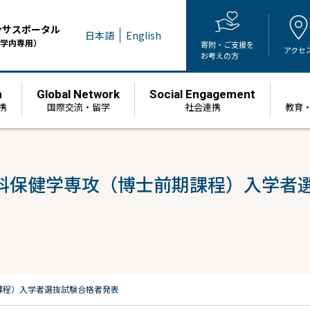
ンサスポータル
日本語
English
学内専用）
寄附・ご支援を
アクセ
お考えの方
h
Global Network
Social Engagement
携
国際交流・留学
社会連携
教育
科保健学専攻（博士前期課程）入学者
課程）入学者選抜試験合格者発表