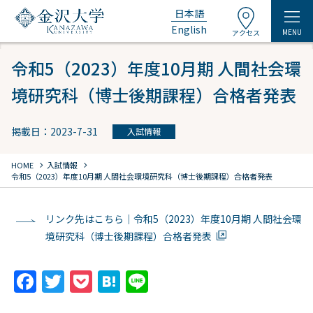
日本語
English
MENU
アクセス
令和5（2023）年度10月期 人間社会環
境研究科（博士後期課程）合格者発表
掲載日：2023-7-31
入試情報
chevron_right
chevron_right
HOME
入試情報
令和5（2023）年度10月期 人間社会環境研究科（博士後期課程）合格者発表
リンク先はこちら｜令和5（2023）年度10月期 人間社会環
境研究科（博士後期課程）合格者発表
F
T
P
H
Li
a
w
o
at
n