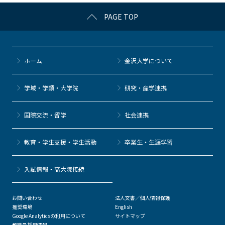
c
itt
c
e
e
PAGE TOP
e
er
k
n
b
et
a
o
ホーム
金沢大学について
o
k
学域・学類・大学院
研究・産学連携
国際交流・留学
社会連携
教育・学生支援・学生活動
卒業生・生涯学習
⼊試情報・高大院接続
お問い合わせ
法人文書／個人情報保護
推奨環境
English
Google Analyticsの利用について
サイトマップ
教職員採用情報