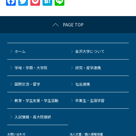
F
T
P
H
Li
a
w
o
at
n
c
itt
c
e
e
PAGE TOP
e
er
k
n
b
et
a
o
ホーム
金沢大学について
o
k
学域・学類・大学院
研究・産学連携
国際交流・留学
社会連携
教育・学生支援・学生活動
卒業生・生涯学習
⼊試情報・高大院接続
お問い合わせ
法人文書／個人情報保護