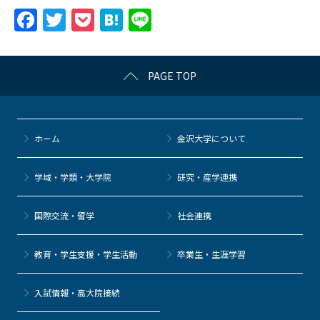
F
T
P
H
Li
a
w
o
at
n
c
itt
c
e
e
PAGE TOP
e
er
k
n
b
et
a
o
ホーム
金沢大学について
o
k
学域・学類・大学院
研究・産学連携
国際交流・留学
社会連携
教育・学生支援・学生活動
卒業生・生涯学習
⼊試情報・高大院接続