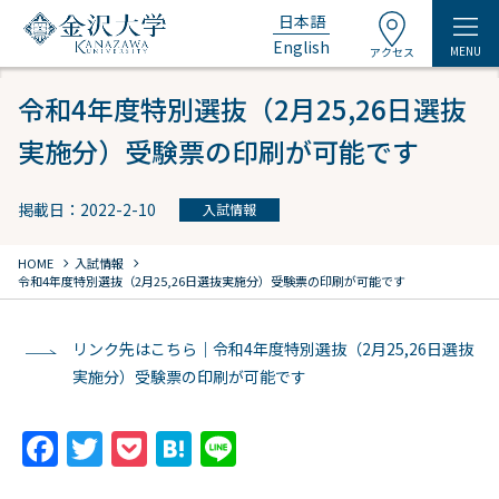
日本語
English
MENU
アクセス
令和4年度特別選抜（2月25,26日選抜
実施分）受験票の印刷が可能です
掲載日：2022-2-10
入試情報
chevron_right
chevron_right
HOME
入試情報
令和4年度特別選抜（2月25,26日選抜実施分）受験票の印刷が可能です
リンク先はこちら｜令和4年度特別選抜（2月25,26日選抜
実施分）受験票の印刷が可能です
F
T
P
H
Li
a
w
o
at
n