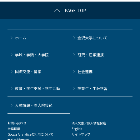
c
itt
c
e
e
PAGE TOP
e
er
k
n
b
et
a
o
ホーム
金沢大学について
o
k
学域・学類・大学院
研究・産学連携
国際交流・留学
社会連携
教育・学生支援・学生活動
卒業生・生涯学習
⼊試情報・高大院接続
お問い合わせ
法人文書／個人情報保護
推奨環境
English
Google Analyticsの利用について
サイトマップ
教職員採用情報