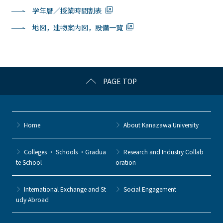
学年暦／授業時間割表
地図，建物案内図，設備一覧
PAGE TOP
Home
About Kanazawa University
Colleges ・ Schools ・Gradua
Research and Industry Collab
te School
oration
International Exchange and St
Social Engagement
udy Abroad