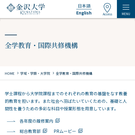
日本語
English
MENU
Access
全学教育・国際共修機構
chevron_right
chevron_right
HOME
学域・学類・大学院
全学教育・国際共修機構
学士課程から大学院課程までのそれぞれの教育の基盤をなす教養
的教育を担います。また社会へ羽ばたいていくための、基礎と人
間性を養うための多彩な科目や授業形態を用意しています。
各年度の履修案内
総合教育部
PRムービー