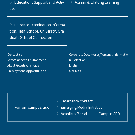
Education, Support and Activi
Alumni & Lifelong Learning
ties
Entrance Examination Informa
tion/High School, University, Gra
duate School Connection
Contact us
Corporate Documents/Personal Informatio
Recommended Environment
n Protection
About Google Analytics
English
Employment Opportunities
Site Map
Emergency contact
For on-campus use
Emerging Media Initiative
Acanthus Portal
Campus AED