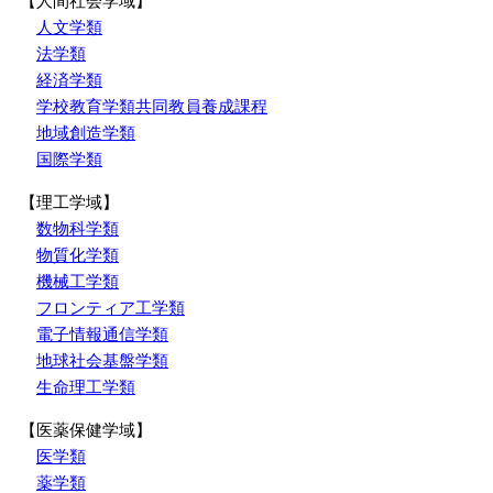
【人間社会学域】
人文学類
法学類
経済学類
学校教育学類共同教員養成課程
地域創造学類
国際学類
【理工学域】
数物科学類
物質化学類
機械工学類
フロンティア工学類
電子情報通信学類
地球社会基盤学類
生命理工学類
【医薬保健学域】
医学類
薬学類