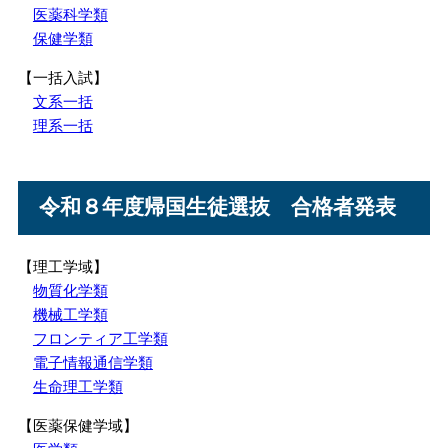
医薬科学類
保健学類
【一括入試】
文系一括
理系一括
令和８年度帰国生徒選抜 合格者発表
【理工学域】
物質化学類
機械工学類
フロンティア工学類
電子情報通信学類
生命理工学類
【医薬保健学域】