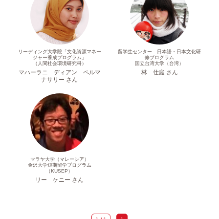
リーディング大学院「文化資源マネー
留学生センター 日本語・日本文化研
ジャー養成プログラム」
修プログラム
（人間社会環境研究科）
国立台湾大学（台湾）
マハーラニ ディアン ペルマ
林 仕庭 さん
ナサリー さん
マラヤ大学（マレーシア）
金沢大学短期留学プログラム
（KUSEP）
リー ケニー さん