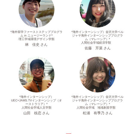
*海外留学ファーストステッププログラ
*海外インターンシップ）金沢大学ベル
ム in ニュージーランド*
ジャヤ海外インターンシッププログラ
理工学域環境デザイン学類
ム（マレーシア）*
人間社会学域経済学類
林 佳史 さん
佐藤 芹菜 さん
*海外インターンシップ）
*海外インターンシップ）金沢大学ベル
UEC+JAMS.TVインターンシップ（オ
ジャヤ海外インターンシッププログラ
ーストラリア）*
ム（マレーシア）*
人間社会学域人文学類
人間社会学域 地域創造学類
山田 枝恋 さん
松浦 有季乃 さん