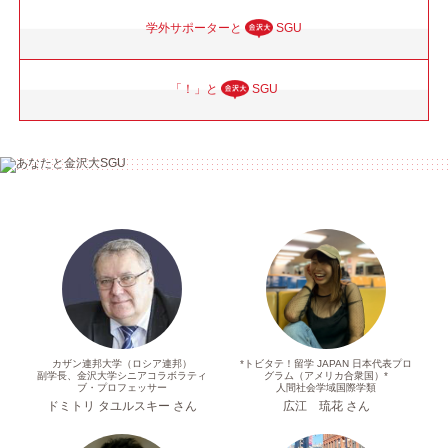
学外サポーターと
SGU
「！」と
SGU
カザン連邦大学（ロシア連邦）
*トビタテ！留学 JAPAN 日本代表プロ
副学長、金沢大学シニアコラボラティ
グラム（アメリカ合衆国）*
ブ・プロフェッサー
人間社会学域国際学類
ドミトリ タユルスキー さん
広江 琉花 さん