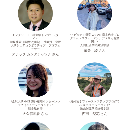
*トビタテ！留学 JAPAN 日本代表プロ
モンクット王工科大学トンブリ（タ
グラム（スウェーデン、アメリカ合衆
イ）
国）*
学長補佐（国際化担当）, 准教授、金沢
人間社会学域経済学類
大学シニアコラボラティブ・プロフェ
ッサー
嵐柴 綾 さん
アナック カンタチャワナ さん
*金沢大学×HIS 海外短期インターンシ
*海外留学ファーストステッププログラ
ップ（ニュージーランド）*
ム in ニュージーランド*
総合教育部
医薬保健学域保健学類
大久保風香 さん
西田 梨花 さん