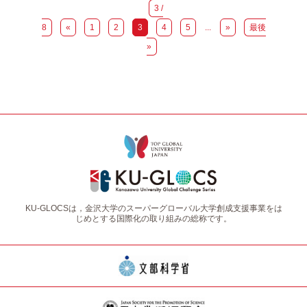
3 /
8
«
1
2
3
4
5
...
»
最後
»
KU-GLOCSは，金沢大学のスーパーグローバル大学創成支援事業をは
じめとする国際化の取り組みの総称です。