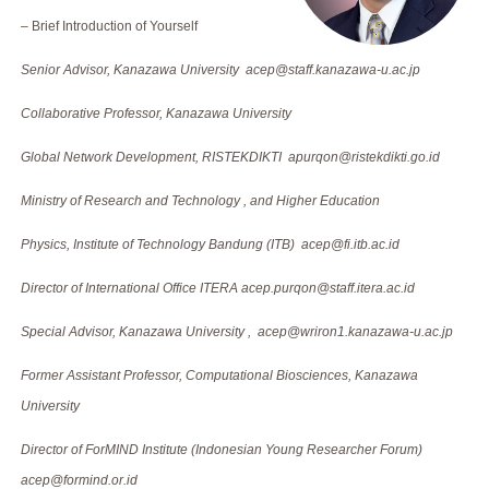
– Brief Introduction of Yourself
Senior Advisor, Kanazawa University acep@staff.kanazawa-u.ac.jp
Collaborative Professor, Kanazawa University
Global Network Development, RISTEKDIKTI apurqon@ristekdikti.go.id
Ministry of Research and Technology , and Higher Education
Physics, Institute of Technology Bandung (ITB)
acep@
fi.itb.ac.id
Director of International Office ITERA
acep.purqon@staff.itera.ac.id
Special Advisor, Kanazawa University , acep@wriron1.kanazawa-u.ac.jp
Former Assistant Professor, Computational Biosciences, Kanazawa
University
Director of ForMIND Institute (Indonesian Young Researcher Forum)
acep@formind.or.id