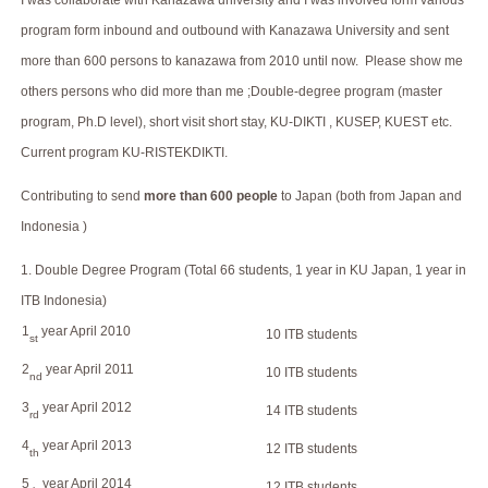
program form inbound and outbound with Kanazawa University and sent
more than 600 persons to kanazawa from 2010 until now. Please show me
others persons who did more than me ;Double-degree program (master
program, Ph.D level), short visit short stay, KU-DIKTI , KUSEP, KUEST etc.
Current program KU-RISTEKDIKTI.
Contributing to send
more than 600 people
to Japan (both from Japan and
Indonesia )
1. Double Degree Program (Total 66 students, 1 year in KU Japan, 1 year in
ITB Indonesia)
1
year April 2010
10 ITB students
st
2
year April 2011
10 ITB students
nd
3
year April 2012
14 ITB students
rd
4
year April 2013
12 ITB students
th
5
year April 2014
12 ITB students