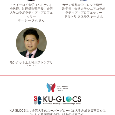
トゥイーロイ大学（ベトナム）
カザン連邦大学（ロシア連邦）
准教授、油圧構造部門長、金沢
副学長、金沢大学シニアコラボ
大学コラボラティブ・プロフェ
ラティブ・プロフェッサー
ッサー
ドミトリ タユルスキー さん
ホー シ― タム さん
モンクット王工科大学トンブリ
（タイ）
学長補佐（国際化担当）, 准教
授、金沢大学シニアコラボラテ
ィブ・プロフェッサー
アナック カンタチャワナ さん
KU-GLOCSは，金沢大学のスーパーグローバル大学創成支援事業をは
じめとする国際化の取り組みの総称です。