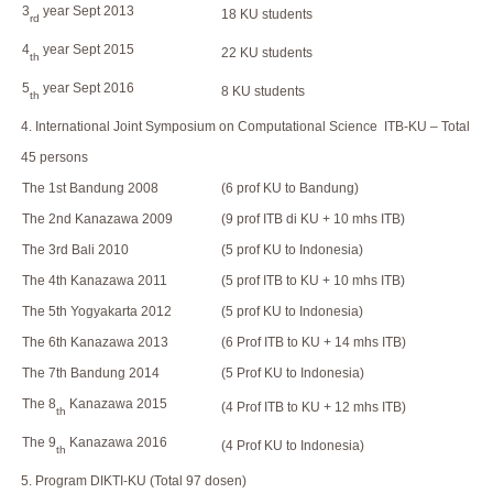
3
year Sept 2013
18 KU students
rd
4
year Sept 2015
22 KU students
th
5
year Sept 2016
8 KU students
th
4. International Joint Symposium on Computational Science ITB-KU – Total
45 persons
The 1st Bandung 2008
(6 prof KU to Bandung)
The 2nd Kanazawa 2009
(9 prof ITB di KU + 10 mhs ITB)
The 3rd Bali 2010
(5 prof KU to Indonesia)
The 4th Kanazawa 2011
(5 prof ITB to KU + 10 mhs ITB)
The 5th Yogyakarta 2012
(5 prof KU to Indonesia)
The 6th Kanazawa 2013
(6 Prof ITB to KU + 14 mhs ITB)
The 7th Bandung 2014
(5 Prof KU to Indonesia)
The 8
Kanazawa 2015
(4 Prof ITB to KU + 12 mhs ITB)
th
The 9
Kanazawa 2016
(4 Prof KU to Indonesia)
th
5. Program DIKTI-KU (Total 97 dosen)