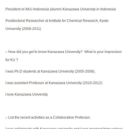
President of AKU-Indonesia (alumni Kanazawa University in Indonesia
Postdoctoral Researcher at Institute for Chemical Research, Kyoto
University (2008-2011)
– How did you get to know Kanazawa University? What is your impression
for KU ?
I was Ph.D students at Kanazawa University (2005-2008).
I was assistant Professor at Kanazawa University (2010-2012)
I love Kanazawa University
– List the recent activities as a Collaborative Professor.
I was collaborate with Kanazawa university and I was involved form various