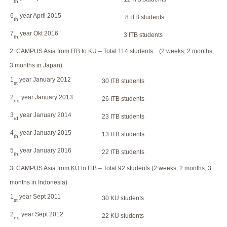
th
6
year April 2015
8 ITB students
th
7
year Okt 2016
3 ITB students
th
2. CAMPUS Asia from ITB to KU – Total 114 students (2 weeks, 2 months,
3 months in Japan)
1
year January 2012
30 ITB students
st
2
year January 2013
26 ITB students
nd
3
year January 2014
23 ITB students
rd
4
year January 2015
13 ITB students
th
5
year January 2016
22 ITB students
th
3. CAMPUS Asia from KU to ITB – Total 92 students (2 weeks, 2 months, 3
months in Indonesia)
1
year Sept 2011
30 KU students
st
2
year Sept 2012
22 KU students
nd