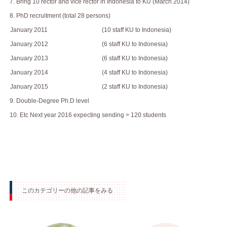
7. Bring 10 rector and vice rector in Indonesia to KU (March 2014)
8. PhD recruitment (total 28 persons)
January 2011
(10 staff KU to Indonesia)
January 2012
(6 staff KU to Indonesia)
January 2013
(6 staff KU to Indonesia)
January 2014
(4 staff KU to Indonesia)
January 2015
(2 staff KU to Indonesia)
9. Double-Degree Ph.D level
10. Etc Next year 2016 expecting sending > 120 students
このカテゴリーの他の記事をみる